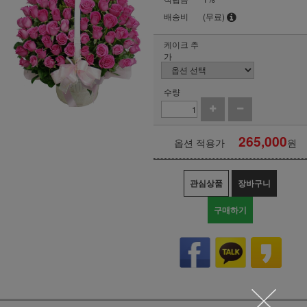
배송비
(무료)
케이크 추
가
수량
265,000
옵션 적용가
원
관심상품
장바구니
구매하기