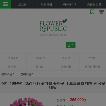
로그인
회원가입
마이페이지
최근본상품
축하화환
근조화환
동양란
서양란
꽃바구니
꽃다발
관엽식물
공기정화식물
장미백송이
장미백송이
장미 100송이 (3a1771) 꽃다발 꽃바구니 프로포즈 대형 전국꽃
배달
265,000
상품가
원
적립금
1%