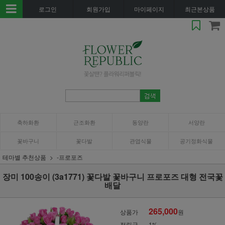
로그인
회원가입
마이페이지
최근본상품
축하화환
근조화환
동양란
서양란
꽃바구니
꽃다발
관엽식물
공기정화식물
테마별 추천상품
-프로포즈
장미 100송이 (3a1771) 꽃다발 꽃바구니 프로포즈 대형 전국꽃
배달
265,000
상품가
원
적립금
1%