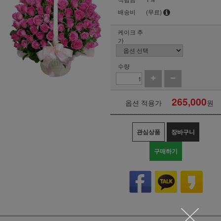
배송비
(무료)
케이크 추
가
수량
265,000
옵션 적용가
원
관심상품
장바구니
구매하기