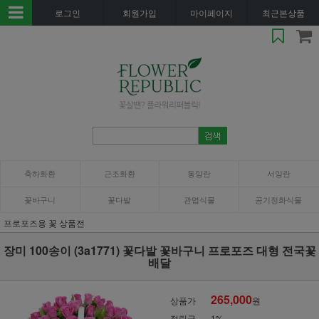
로그인
회원가입
마이페이지
최근본상품
축하화환
근조화환
동양란
서양란
꽃바구니
꽃다발
관엽식물
공기정화식물
프로포즈용 꽃 상품전
장미 100송이 (3a1771) 꽃다발 꽃바구니 프로포즈 대형 전국꽃
배달
265,000
상품가
원
적립금
1%