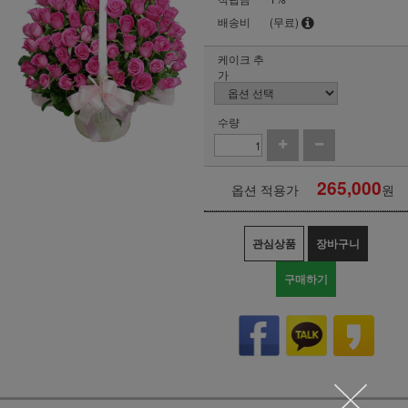
배송비
(무료)
케이크 추
가
수량
265,000
옵션 적용가
원
관심상품
장바구니
구매하기