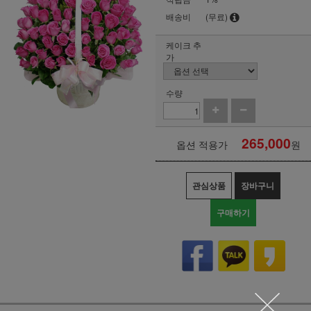
배송비
(무료)
케이크 추
가
수량
265,000
옵션 적용가
원
관심상품
장바구니
구매하기