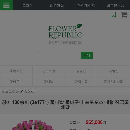
로그인
회원가입
마이페이지
최근본상품
축하화환
근조화환
동양란
서양란
꽃바구니
꽃다발
관엽식물
공기정화식물
프로포즈용 꽃 상품전
장미 100송이 (3a1771) 꽃다발 꽃바구니 프로포즈 대형 전국꽃
배달
265,000
상품가
원
적립금
1%