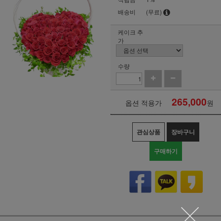
배송비
(무료)
케이크 추
가
수량
265,000
옵션 적용가
원
관심상품
장바구니
구매하기