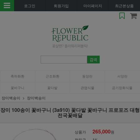
로그인
회원가입
마이페이지
최근본상품
축하화환
근조화환
동양란
서양란
꽃바구니
꽃다발
관엽식물
공기정화식물
장미백송이
장미백송이
장미 100송이 꽃바구니 (3a910) 꽃다발 꽃바구니 프로포즈 대형
전국꽃배달
265,000
상품가
원
적립금
1%