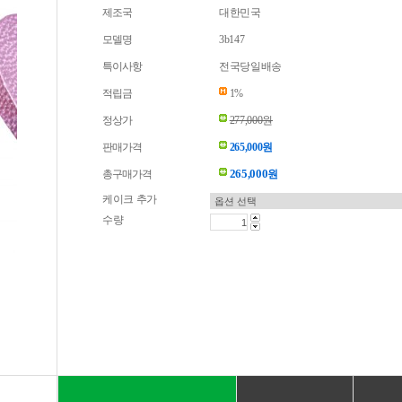
제조국
대한민국
모델명
3b147
특이사항
전국당일배송
적립금
1%
정상가
277,000원
판매가격
265,000원
265,000
총구매가격
원
케이크 추가
수량