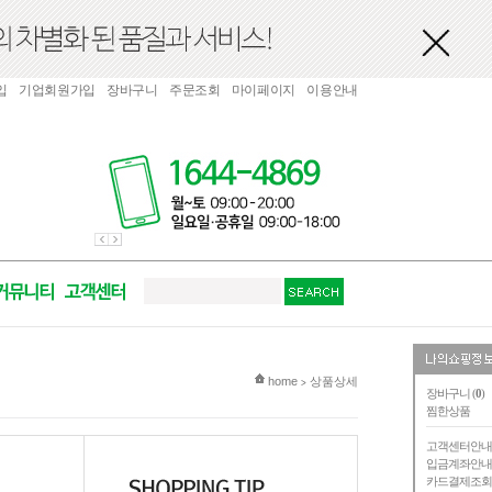
입
기업회원가입
장바구니
주문조회
마이페이지
이용안내
현재 위치
home
상품상세
>
장바구니 (
0
)
찜한상품
고객센터안
입금계좌안
카드결제조