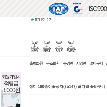
장미 100송이꽃상자(3b147) 꽃다발 꽃바구