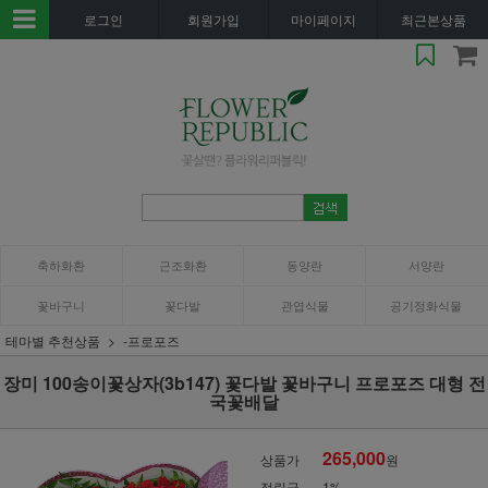
로그인
회원가입
마이페이지
최근본상품
축하화환
근조화환
동양란
서양란
꽃바구니
꽃다발
관엽식물
공기정화식물
테마별 추천상품
-프로포즈
장미 100송이꽃상자(3b147) 꽃다발 꽃바구니 프로포즈 대형 전
국꽃배달
265,000
상품가
원
적립금
1%