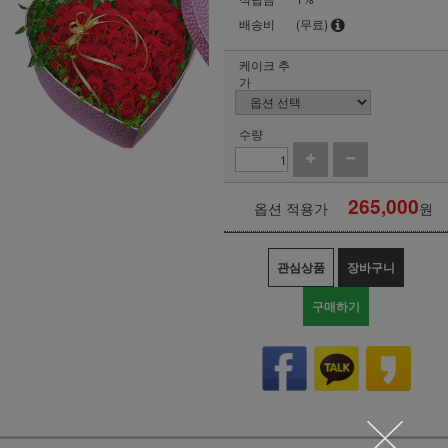
배송비
(무료)
케이크 추
가
수량
265,000
옵션 적용가
원
관심상품
장바구니
구매하기