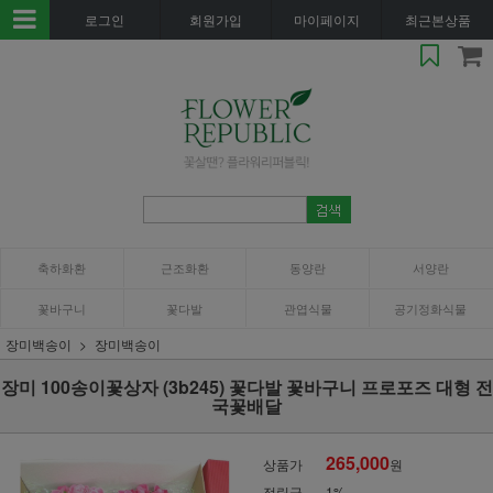
로그인
회원가입
마이페이지
최근본상품
축하화환
근조화환
동양란
서양란
꽃바구니
꽃다발
관엽식물
공기정화식물
장미백송이
장미백송이
장미 100송이꽃상자 (3b245) 꽃다발 꽃바구니 프로포즈 대형 전
국꽃배달
265,000
상품가
원
적립금
1%