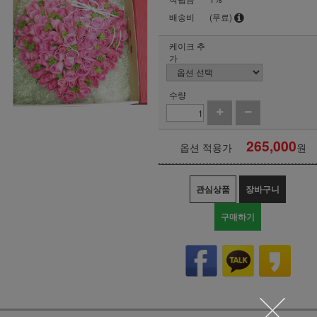
배송비
(무료)
케이크 추
가
수량
265,000
옵션 적용가
원
관심상품
장바구니
구매하기