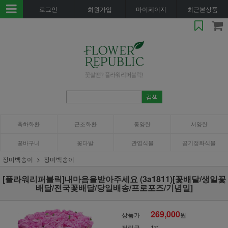
로그인
회원가입
마이페이지
최근본상품
축하화환
근조화환
동양란
서양란
꽃바구니
꽃다발
관엽식물
공기정화식물
장미백송이
장미백송이
[플라워리퍼블릭]내마음을받아주세요 (3a1811)[꽃배달/생일꽃
배달/전국꽃배달/당일배송/프로포즈/기념일]
269,000
상품가
원
적립금
1%