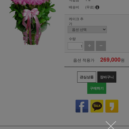
배송비
(무료)
케이크 추
가
수량
269,000
옵션 적용가
원
관심상품
장바구니
구매하기