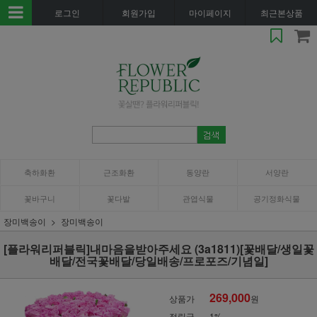
로그인
회원가입
마이페이지
최근본상품
축하화환
근조화환
동양란
서양란
꽃바구니
꽃다발
관엽식물
공기정화식물
장미백송이
장미백송이
[플라워리퍼블릭]내마음을받아주세요 (3a1811)[꽃배달/생일꽃
배달/전국꽃배달/당일배송/프로포즈/기념일]
269,000
상품가
원
적립금
1%