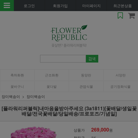
로그인
회원가입
마이페이지
최근본상품
축하화환
근조화환
동양란
서양란
꽃바구니
꽃다발
관엽식물
공기정화식물
장미백송이
장미백송이
[플라워리퍼블릭]내마음을받아주세요 (3a1811)[꽃배달/생일꽃
배달/전국꽃배달/당일배송/프로포즈/기념일]
269,000
상품가
원
적립금
1%