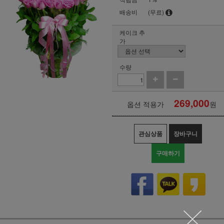
배송비
(무료)
케이크 추
가
수량
269,000
옵션 적용가
원
관심상품
장바구니
구매하기