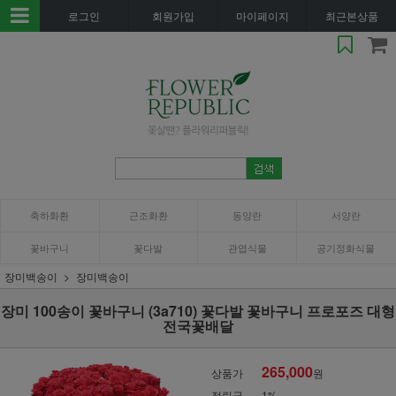
로그인
회원가입
마이페이지
최근본상품
축하화환
근조화환
동양란
서양란
꽃바구니
꽃다발
관엽식물
공기정화식물
장미백송이
장미백송이
장미 100송이 꽃바구니 (3a710) 꽃다발 꽃바구니 프로포즈 대형
전국꽃배달
265,000
상품가
원
적립금
1%