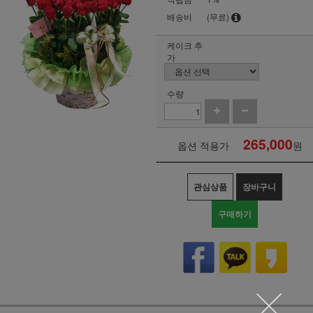
배송비
(무료)
케이크 추
가
수량
265,000
옵션 적용가
원
관심상품
장바구니
구매하기