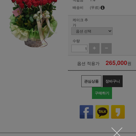
배송비
(무료)
케이크 추
가
수량
265,000
옵션 적용가
원
관심상품
장바구니
구매하기