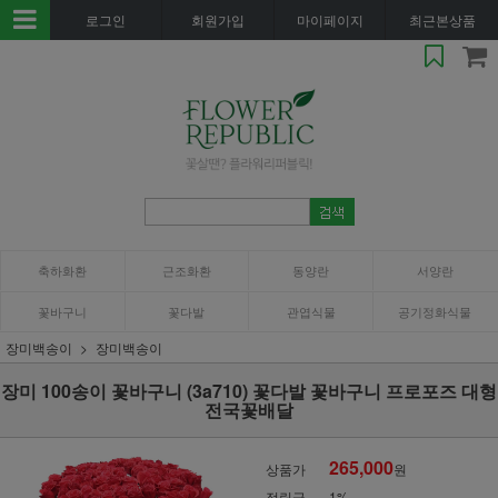
로그인
회원가입
마이페이지
최근본상품
축하화환
근조화환
동양란
서양란
꽃바구니
꽃다발
관엽식물
공기정화식물
장미백송이
장미백송이
장미 100송이 꽃바구니 (3a710) 꽃다발 꽃바구니 프로포즈 대형
전국꽃배달
265,000
상품가
원
적립금
1%