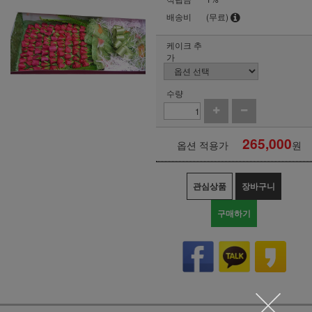
배송비
(무료)
케이크 추
가
수량
265,000
옵션 적용가
원
관심상품
장바구니
구매하기