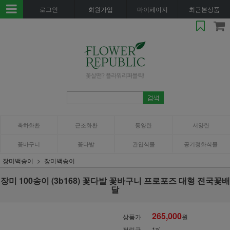
로그인
회원가입
마이페이지
최근본상품
축하화환
근조화환
동양란
서양란
꽃바구니
꽃다발
관엽식물
공기정화식물
장미백송이
장미백송이
장미 100송이 (3b168) 꽃다발 꽃바구니 프로포즈 대형 전국꽃배
달
265,000
상품가
원
적립금
1%