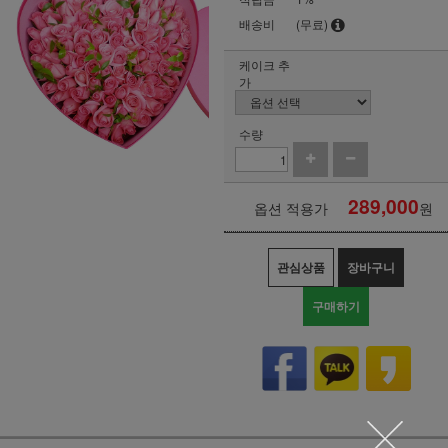
배송비
(무료)
케이크 추
가
수량
289,000
옵션 적용가
원
관심상품
장바구니
구매하기