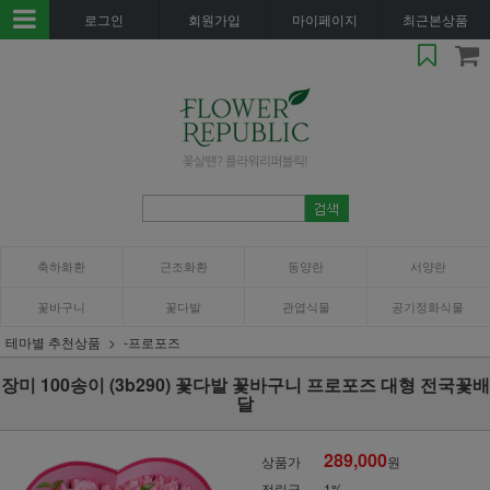
로그인
회원가입
마이페이지
최근본상품
축하화환
근조화환
동양란
서양란
꽃바구니
꽃다발
관엽식물
공기정화식물
테마별 추천상품
-프로포즈
장미 100송이 (3b290) 꽃다발 꽃바구니 프로포즈 대형 전국꽃배
달
289,000
상품가
원
적립금
1%