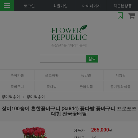
로그인
회원가입
마이페이지
최근본상품
축하화환
근조화환
동양란
서양란
꽃바구니
꽃다발
관엽식물
공기정화식물
장미백송이
장미백송이
장미100송이 혼합꽃바구니 (3a844) 꽃다발 꽃바구니 프로포즈
대형 전국꽃배달
265,000
상품가
원
적립금
1%