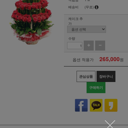
배송비
(무료)
케이크 추
가
수량
265,000
옵션 적용가
원
관심상품
장바구니
구매하기