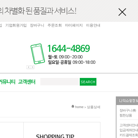
입
기업회원가입
장바구니
주문조회
마이페이지
이용안내
현재 위치
home
상품상세
>
장바구니 (
0
)
찜한상품
고객센터안
입금계좌안
카드결제조