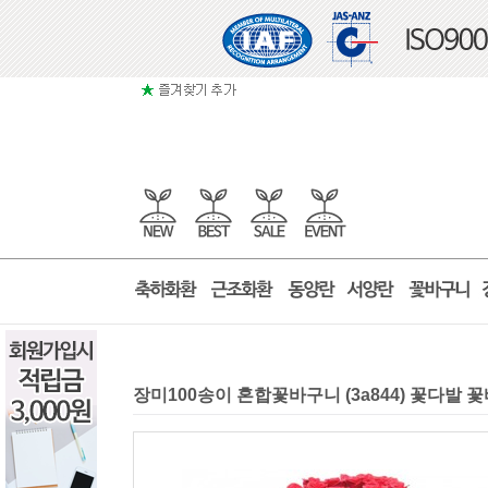
장미100송이 혼합꽃바구니 (3a844) 꽃다발