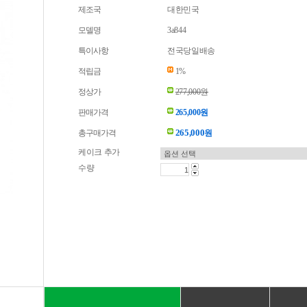
제조국
대한민국
모델명
3a844
특이사항
전국당일배송
적립금
1%
정상가
277,000원
판매가격
265,000원
265,000
총구매가격
원
케이크 추가
수량