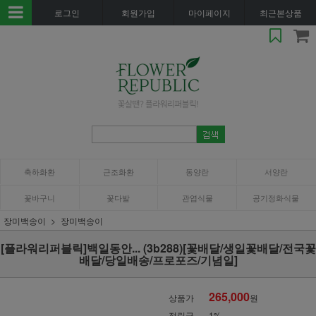
로그인
회원가입
마이페이지
최근본상품
축하화환
근조화환
동양란
서양란
꽃바구니
꽃다발
관엽식물
공기정화식물
장미백송이
장미백송이
[플라워리퍼블릭]백일동안... (3b288)[꽃배달/생일꽃배달/전국꽃
배달/당일배송/프로포즈/기념일]
265,000
상품가
원
적립금
1%