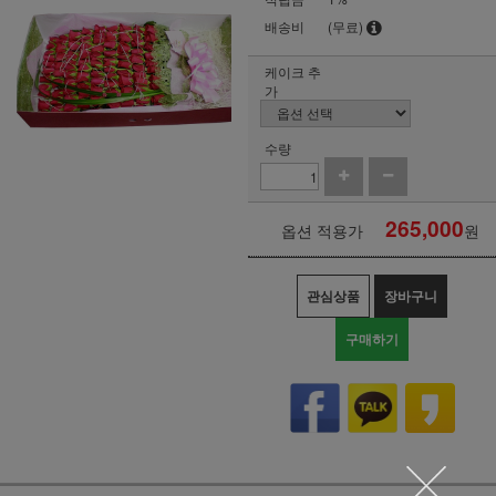
배송비
(무료)
케이크 추
가
수량
265,000
옵션 적용가
원
관심상품
장바구니
구매하기