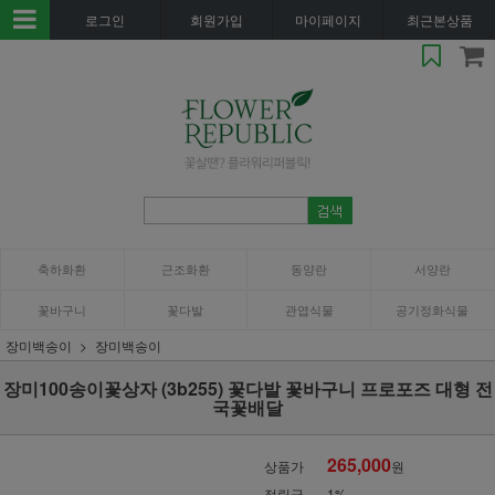
로그인
회원가입
마이페이지
최근본상품
축하화환
근조화환
동양란
서양란
꽃바구니
꽃다발
관엽식물
공기정화식물
장미백송이
장미백송이
장미100송이꽃상자 (3b255) 꽃다발 꽃바구니 프로포즈 대형 전
국꽃배달
265,000
상품가
원
적립금
1%