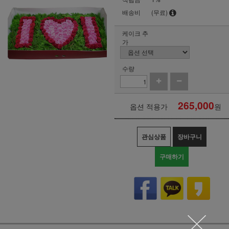
배송비
(무료)
케이크 추
가
수량
265,000
옵션 적용가
원
관심상품
장바구니
구매하기