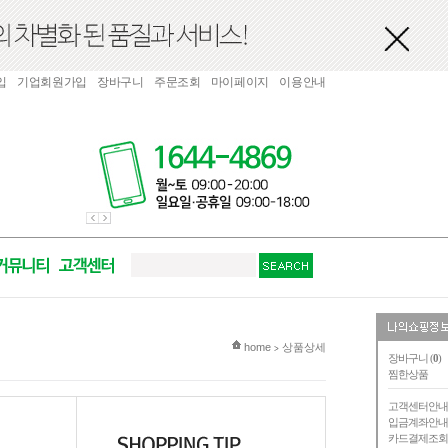
입
기업회원가입
장바구니
주문조회
마이페이지
이용안내
현재 위치
home
상품상세
>
장바구니 (
0
)
찜한상품
고객센터안
입금계좌안
카드결제조