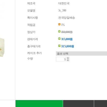
제조국
대한민국
모델명
3c_390
특이사항
전국당일배송
적립금
1%
정상가
350,000원
판매가격
315,000원
315,000
총구매가격
원
케이크 추가
수량