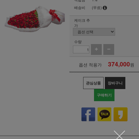
배송비
(무료)
케이크 추
가
수량
374,000
옵션 적용가
원
관심상품
장바구니
구매하기