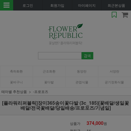
로그인
회원가입
마이페이지
최근본상품
축하화환
근조화환
동양란
서양란
꽃바구니
꽃다발
관엽식물
공기정화식물
테마별 추천상품
-프로포즈
[플라워리퍼블릭]장미365송이꽃다발 (3c_185)[꽃배달/생일꽃
배달/전국꽃배달/당일배송/프로포즈/기념일]
374,000
상품가
원
적립금
1%