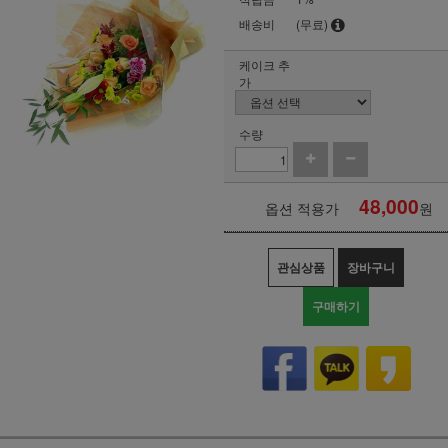
배송비
(무료)
케이크 추
가
수량
48,000
옵션 적용가
원
관심상품
장바구니
구매하기