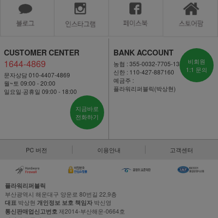
CUSTOMER CENTER
BANK ACCOUNT
1644-4869
비회원
농협 : 355-0032-7705-13
1:1 문의
신한 : 110-427-887160
문자상담 010-4407-4869
예금주 :
월~토 09:00 - 20:00
플라워리퍼블릭(박상현)
일요일·공휴일 09:00 - 18:00
지금바로
전화하기
PC 버전
이용안내
고객센터
플라워리퍼블릭
부산광역시 해운대구 양운로 80번길 22,9층
대표
박상현
개인정보 보호 책임자
박신영
통신판매업신고번호
제2014-부산해운-0664호