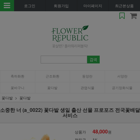
로그인
회원가입
마이페이지
최근본상품
축하화환
근조화환
동양란
서양란
꽃바구니
꽃다발
관엽식물
공기정화식물
꽃다발
꽃다발
소중한 너 (a_0022) 꽃다발 생일 출산 선물 프로포즈 전국꽃배달
서비스
48,000
상품가
원
적립금
1%