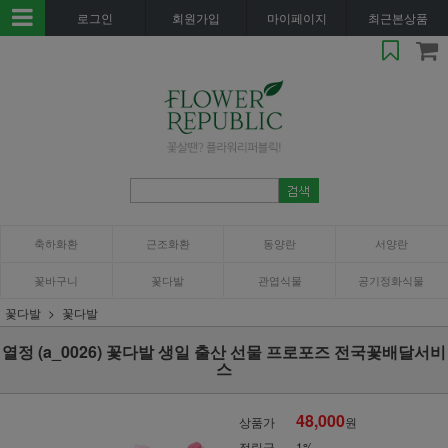
로그인
회원가입
마이페이지
최근본상품
축하화환
근조화환
동양란
서양란
꽃바구니
꽃다발
관엽식물
공기정화식물
꽃다발
꽃다발
열정 (a_0026) 꽃다발 생일 출산 선물 프로포즈 전국꽃배달서비
스
48,000
상품가
원
적립금
1%