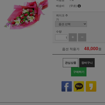
배송비
(무료)
케이크 추
가
수량
48,000
옵션 적용가
원
관심상품
장바구니
구매하기