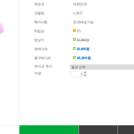
제조국
대한민국
모델명
a_0027
특이사항
전국배송가능
적립금
1%
정상가
53,000원
판매가격
48,000원
48,000
총구매가격
원
케이크 추가
수량