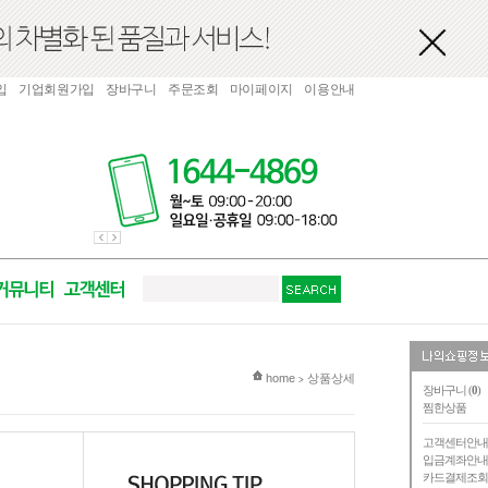
입
기업회원가입
장바구니
주문조회
마이페이지
이용안내
현재 위치
home
상품상세
>
장바구니 (
0
)
찜한상품
고객센터안
입금계좌안
카드결제조