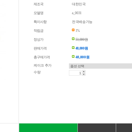
제조국
대한민국
모델명
a_0031
특이사항
전국배송가능
적립금
1%
정상가
53,000원
판매가격
48,000원
48,000
총구매가격
원
케이크 추가
수량