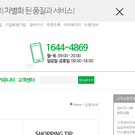
입
기업회원가입
장바구니
주문조회
마이페이지
이용안내
현재 위치
home
상품상세
>
장바구니 (
0
)
찜한상품
고객센터안
입금계좌안
카드결제조