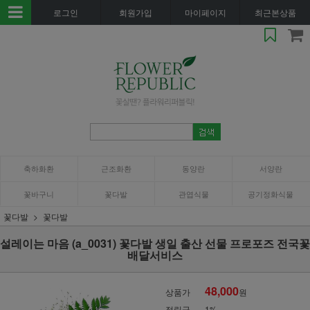
로그인
회원가입
마이페이지
최근본상품
축하화환
근조화환
동양란
서양란
꽃바구니
꽃다발
관엽식물
공기정화식물
꽃다발
꽃다발
설레이는 마음 (a_0031) 꽃다발 생일 출산 선물 프로포즈 전국꽃
배달서비스
48,000
상품가
원
적립금
1%