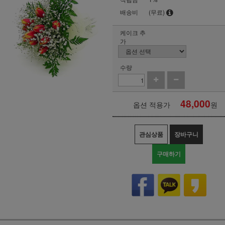
배송비
(무료)
케이크 추
가
수량
48,000
옵션 적용가
원
관심상품
장바구니
구매하기