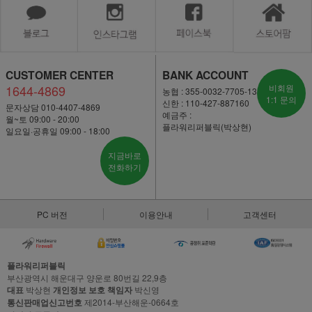
CUSTOMER CENTER
BANK ACCOUNT
1644-4869
비회원
농협 : 355-0032-7705-13
1:1 문의
신한 : 110-427-887160
문자상담 010-4407-4869
예금주 :
월~토 09:00 - 20:00
플라워리퍼블릭(박상현)
일요일·공휴일 09:00 - 18:00
지금바로
전화하기
PC 버전
이용안내
고객센터
플라워리퍼블릭
부산광역시 해운대구 양운로 80번길 22,9층
대표
박상현
개인정보 보호 책임자
박신영
통신판매업신고번호
제2014-부산해운-0664호