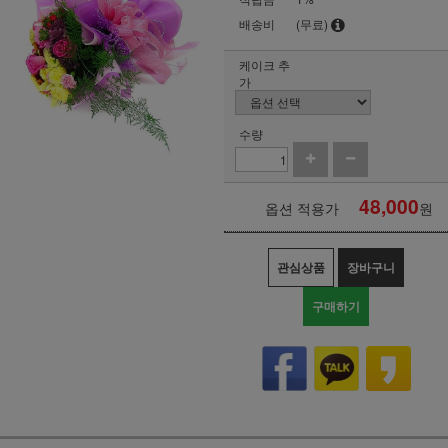
배송비
(무료)
케이크 추
가
수량
48,000
옵션 적용가
원
관심상품
장바구니
구매하기