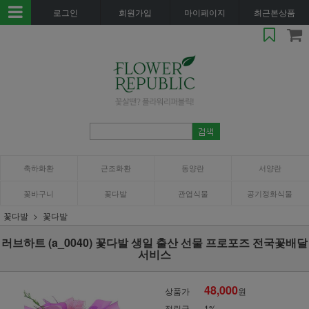
로그인
회원가입
마이페이지
최근본상품
축하화환
근조화환
동양란
서양란
꽃바구니
꽃다발
관엽식물
공기정화식물
꽃다발
꽃다발
러브하트 (a_0040) 꽃다발 생일 출산 선물 프로포즈 전국꽃배달
서비스
48,000
상품가
원
적립금
1%