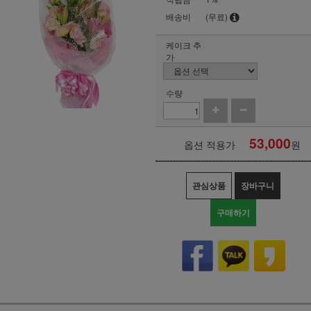
배송비
(무료)
케이크 추
가
수량
53,000
옵션 적용가
원
관심상품
장바구니
구매하기