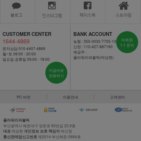
CUSTOMER CENTER
BANK ACCOUNT
1644-4869
비회원
농협 : 355-0032-7705-13
1:1 문의
신한 : 110-427-887160
문자상담 010-4407-4869
예금주 :
월~토 09:00 - 20:00
플라워리퍼블릭(박상현)
일요일·공휴일 09:00 - 18:00
지금바로
전화하기
PC 버전
이용안내
고객센터
플라워리퍼블릭
부산광역시 해운대구 양운로 80번길 22,9층
대표
박상현
개인정보 보호 책임자
박신영
통신판매업신고번호
제2014-부산해운-0664호