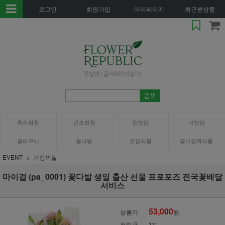
로그인
회원가입
마이페이지
최근본상품
축하화환
근조화환
동양란
서양란
꽃바구니
꽃다발
관엽식물
공기정화식물
EVENT
가정의달
마이걸 (pa_0001) 꽃다발 생일 출산 선물 프로포즈 전국꽃배달
서비스
53,000
상품가
원
적립금
1%