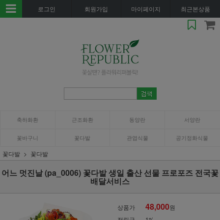
로그인
회원가입
마이페이지
최근본상품
축하화환
근조화환
동양란
서양란
꽃바구니
꽃다발
관엽식물
공기정화식물
꽃다발
꽃다발
어느 멋진날 (pa_0006) 꽃다발 생일 출산 선물 프로포즈 전국꽃
배달서비스
48,000
상품가
원
적립금
1%