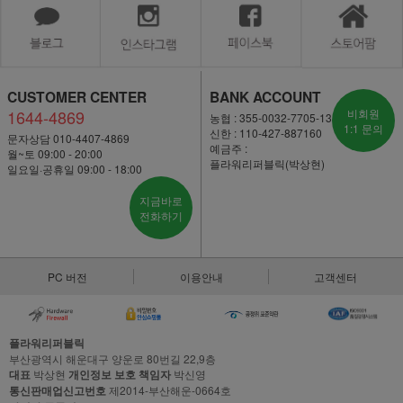
CUSTOMER CENTER
BANK ACCOUNT
1644-4869
비회원
농협 : 355-0032-7705-13
1:1 문의
신한 : 110-427-887160
문자상담 010-4407-4869
예금주 :
월~토 09:00 - 20:00
플라워리퍼블릭(박상현)
일요일·공휴일 09:00 - 18:00
지금바로
전화하기
PC 버전
이용안내
고객센터
플라워리퍼블릭
부산광역시 해운대구 양운로 80번길 22,9층
대표
박상현
개인정보 보호 책임자
박신영
통신판매업신고번호
제2014-부산해운-0664호