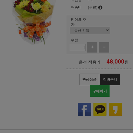
배송비
(무료)
케이크 추
가
수량
48,000
옵션 적용가
원
관심상품
장바구니
구매하기