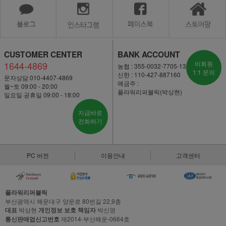
CUSTOMER CENTER
BANK ACCOUNT
1644-4869
비회원
농협 : 355-0032-7705-13
1:1 문의
신한 : 110-427-887160
문자상담 010-4407-4869
예금주 :
월~토 09:00 - 20:00
플라워리퍼블릭(박상현)
일요일·공휴일 09:00 - 18:00
지금바로
전화하기
PC 버전
이용안내
고객센터
플라워리퍼블릭
부산광역시 해운대구 양운로 80번길 22,9층
대표
박상현
개인정보 보호 책임자
박신영
통신판매업신고번호
제2014-부산해운-0664호