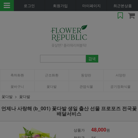
로그인
회원가입
마이페이지
최근본상품
축하화환
근조화환
동양란
서양란
꽃바구니
꽃다발
관엽식물
공기정화식물
꽃다발
꽃다발
언제나 사랑해 (b_001) 꽃다발 생일 출산 선물 프로포즈 전국꽃
배달서비스
48,000
상품가
원
적립금
1%