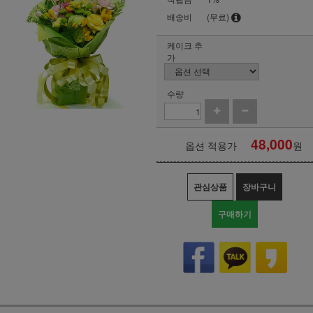
배송비
(무료)
케이크 추
가
수량
48,000
옵션 적용가
원
관심상품
장바구니
구매하기