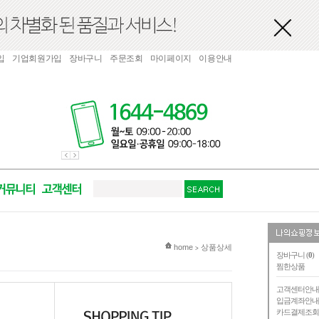
입
기업회원가입
장바구니
주문조회
마이페이지
이용안내
현재 위치
home
상품상세
>
장바구니 (
0
)
찜한상품
고객센터안
입금계좌안
카드결제조