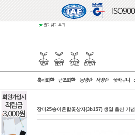
장미25송이혼합꽃상자(3b157) 생일 출산 기