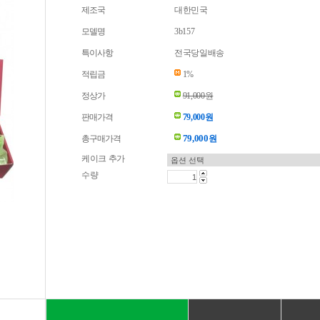
제조국
대한민국
모델명
3b157
특이사항
전국당일배송
적립금
1%
정상가
91,000원
판매가격
79,000원
79,000
총구매가격
원
케이크 추가
수량