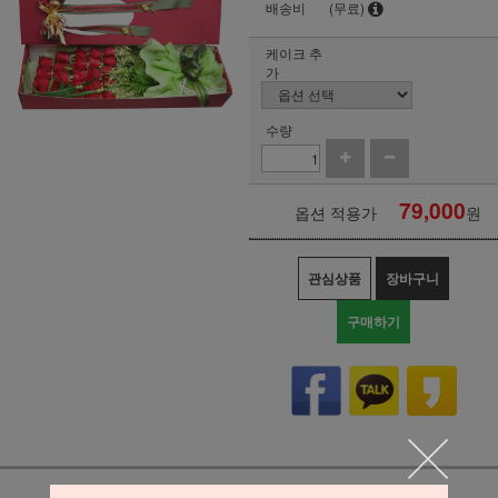
배송비
(무료)
케이크 추
가
수량
79,000
옵션 적용가
원
관심상품
장바구니
구매하기