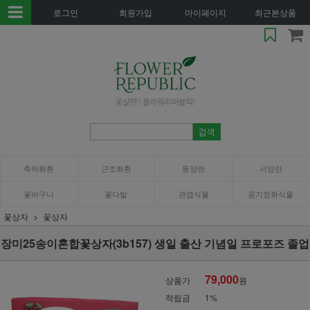
로그인
회원가입
마이페이지
최근본상품
축하화환
근조화환
동양란
서양란
꽃바구니
꽃다발
관엽식물
공기정화식물
꽃상자
꽃상자
장미25송이혼합꽃상자(3b157) 생일 출산 기념일 프로포즈 졸업
79,000
상품가
원
적립금
1%