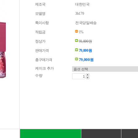
제조국
대한민국
모델명
3b179
특이사항
전국당일배송
적립금
1%
정상가
91,000원
판매가격
79,000원
79,000
총구매가격
원
케이크 추가
수량