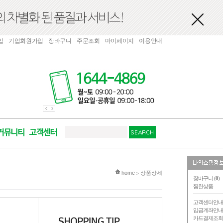
입
기업회원가입
장바구니
주문조회
마이페이지
이용안내
현재 위치
home
상품상세
>
장바구니 (
0
)
찜한상품
고객센터안
입금계좌안
카드결제조