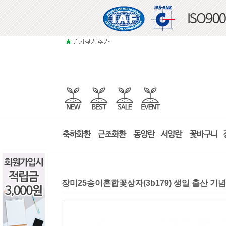
장미25송이혼합꽃상자(3b179) 생일 출산 기