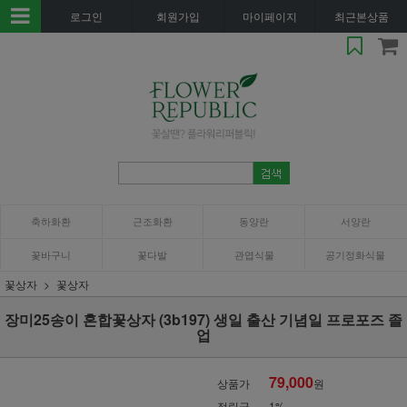
로그인
회원가입
마이페이지
최근본상품
축하화환
근조화환
동양란
서양란
꽃바구니
꽃다발
관엽식물
공기정화식물
꽃상자
꽃상자
장미25송이 혼합꽃상자 (3b197) 생일 출산 기념일 프로포즈 졸
업
79,000
상품가
원
적립금
1%