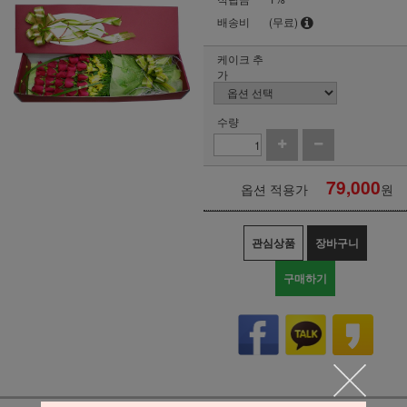
배송비
(무료)
케이크 추
가
수량
79,000
옵션 적용가
원
관심상품
장바구니
구매하기