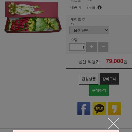
배송비
(무료)
케이크 추
가
수량
79,000
옵션 적용가
원
관심상품
장바구니
구매하기