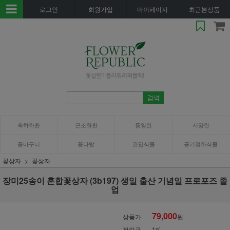
로그인
회원가입
마이페이지
최근본상품
축하화환
근조화환
동양란
서양란
꽃바구니
꽃다발
관엽식물
공기정화식물
꽃상자
꽃상자
장미25송이 혼합꽃상자 (3b197) 생일 출산 기념일 프로포즈 졸
업
79,000
상품가
원
적립금
1%