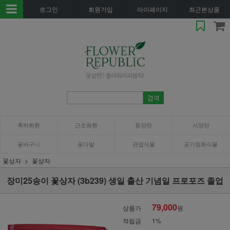
로그인
회원가입
마이페이지
최근본상품
축하화환
근조화환
동양란
서양란
꽃바구니
꽃다발
관엽식물
공기정화식물
꽃상자
꽃상자
장미25송이 꽃상자 (3b239) 생일 출산 기념일 프로포즈 졸업
79,000
상품가
원
적립금
1%