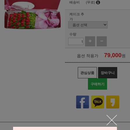
배송비
(무료)
케이크 추
가
수량
79,000
옵션 적용가
원
관심상품
장바구니
구매하기