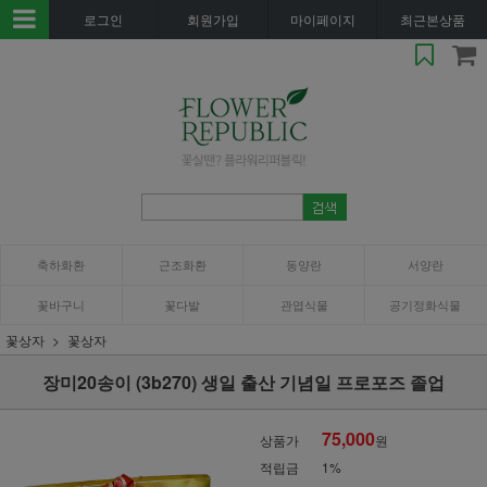
로그인
회원가입
마이페이지
최근본상품
축하화환
근조화환
동양란
서양란
꽃바구니
꽃다발
관엽식물
공기정화식물
꽃상자
꽃상자
장미20송이 (3b270) 생일 출산 기념일 프로포즈 졸업
75,000
상품가
원
적립금
1%