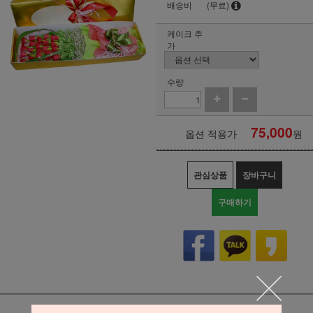
배송비
(무료)
케이크 추
가
수량
75,000
옵션 적용가
원
관심상품
장바구니
구매하기