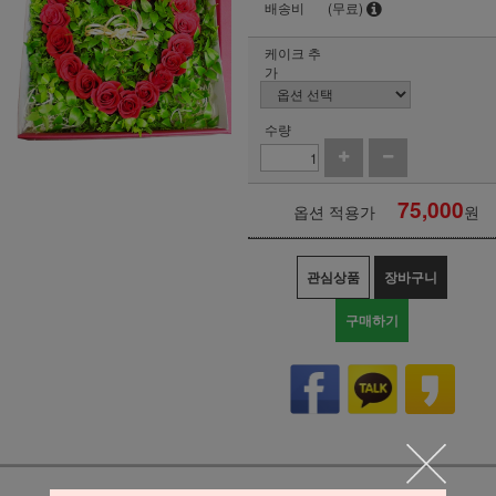
배송비
(무료)
케이크 추
가
수량
75,000
옵션 적용가
원
관심상품
장바구니
구매하기