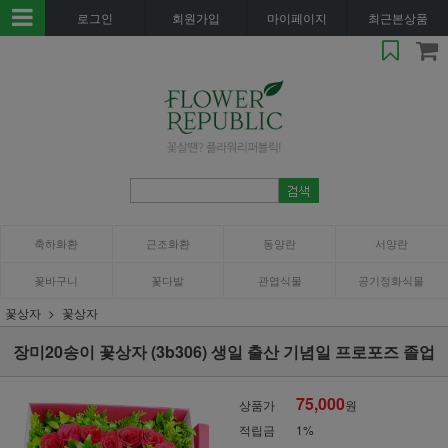
로그인
회원가입
마이페이지
최근본상품
축하화환
근조화환
동양란
서양란
꽃바구니
꽃다발
관엽식물
공기정화식물
꽃상자
꽃상자
장미20송이 꽃상자 (3b306) 생일 출산 기념일 프로포즈 졸업
75,000
상품가
원
적립금
1%