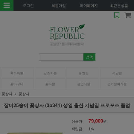
로그인
회원가입
마이페이지
최근본상품
축하화환
근조화환
동양란
서양란
꽃바구니
꽃다발
관엽식물
공기정화식물
꽃상자
꽃상자
장미25송이 꽃상자 (3b341) 생일 출산 기념일 프로포즈 졸업
79,000
상품가
원
적립금
1%