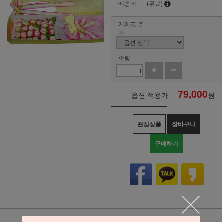
배송비
(무료)
케이크 추
가
수량
79,000
옵션 적용가
원
관심상품
장바구니
구매하기