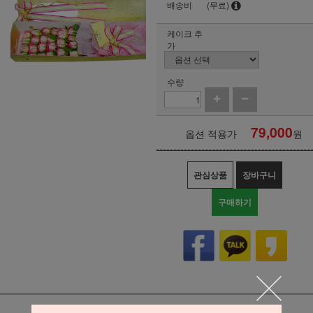
배송비
(무료)
케이크 추
가
수량
79,000
옵션 적용가
원
관심상품
장바구니
구매하기