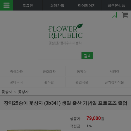
로그인
회원가입
마이페이지
최근본상품
축하화환
근조화환
동양란
서양란
꽃바구니
꽃다발
관엽식물
공기정화식물
꽃상자
꽃상자
장미25송이 꽃상자 (3b341) 생일 출산 기념일 프로포즈 졸업
79,000
상품가
원
적립금
1%