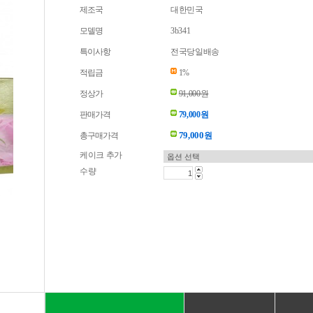
제조국
대한민국
모델명
3b341
특이사항
전국당일배송
적립금
1%
정상가
91,000원
판매가격
79,000원
79,000
총구매가격
원
케이크 추가
수량