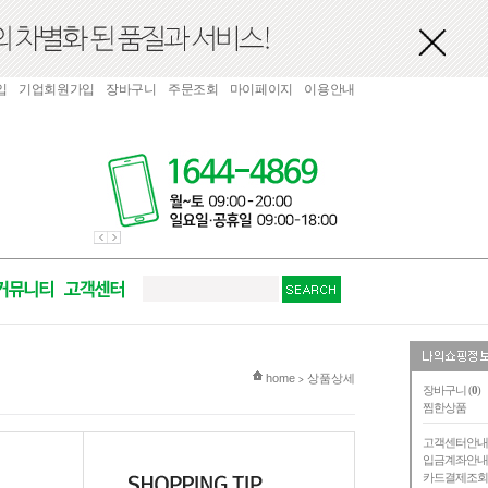
입
기업회원가입
장바구니
주문조회
마이페이지
이용안내
현재 위치
home
상품상세
>
장바구니 (
0
)
찜한상품
고객센터안
입금계좌안
카드결제조