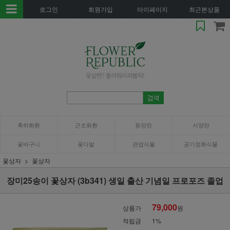
로그인
회원가입
마이페이지
최근본상품
축하화환
근조화환
동양란
서양란
꽃바구니
꽃다발
관엽식물
공기정화식물
꽃상자
꽃상자
장미25송이 꽃상자 (3b341) 생일 출산 기념일 프로포즈 졸업
79,000
상품가
원
적립금
1%