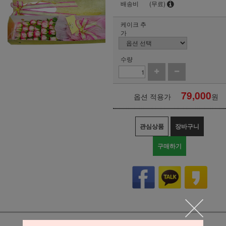
배송비
(무료)
케이크 추
가
수량
79,000
옵션 적용가
원
관심상품
장바구니
구매하기