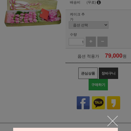
배송비
(무료)
케이크 추
가
수량
79,000
옵션 적용가
원
관심상품
장바구니
구매하기