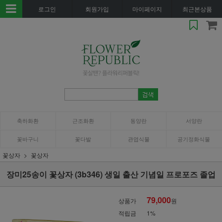
로그인
회원가입
마이페이지
최근본상품
축하화환
근조화환
동양란
서양란
꽃바구니
꽃다발
관엽식물
공기정화식물
꽃상자
꽃상자
장미25송이 꽃상자 (3b346) 생일 출산 기념일 프로포즈 졸업
79,000
상품가
원
적립금
1%