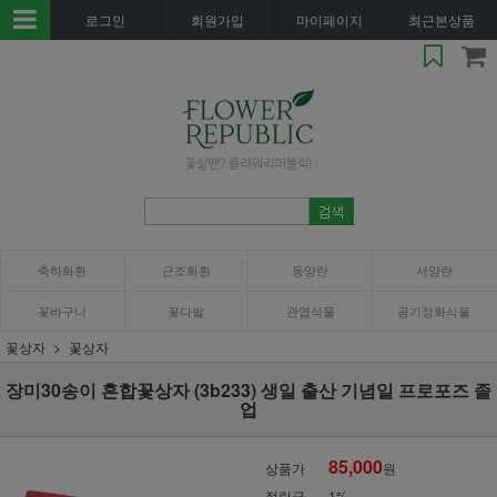
로그인
회원가입
마이페이지
최근본상품
축하화환
근조화환
동양란
서양란
꽃바구니
꽃다발
관엽식물
공기정화식물
꽃상자
꽃상자
장미30송이 혼합꽃상자 (3b233) 생일 출산 기념일 프로포즈 졸
업
85,000
상품가
원
적립금
1%