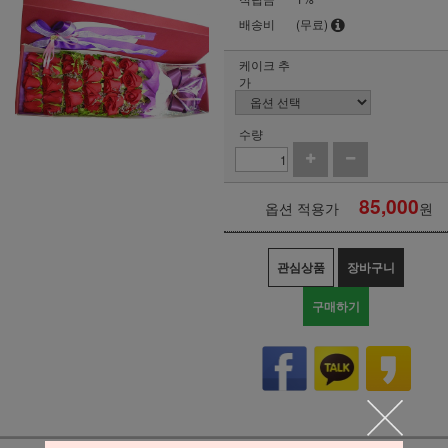
배송비
(무료)
케이크 추
가
수량
85,000
옵션 적용가
원
관심상품
장바구니
구매하기