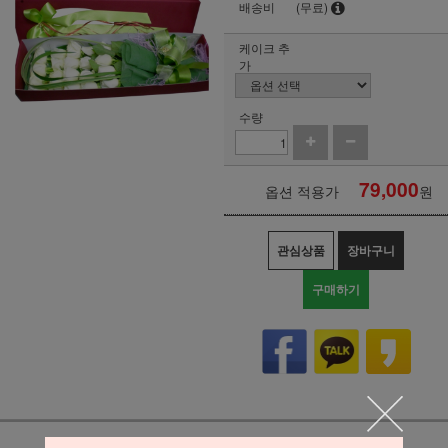
배송비
(무료)
케이크 추
가
수량
79,000
옵션 적용가
원
관심상품
장바구니
구매하기