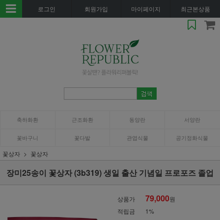
로그인
회원가입
마이페이지
최근본상품
축하화환
근조화환
동양란
서양란
꽃바구니
꽃다발
관엽식물
공기정화식물
꽃상자
꽃상자
장미25송이 꽃상자 (3b319) 생일 출산 기념일 프로포즈 졸업
79,000
상품가
원
적립금
1%