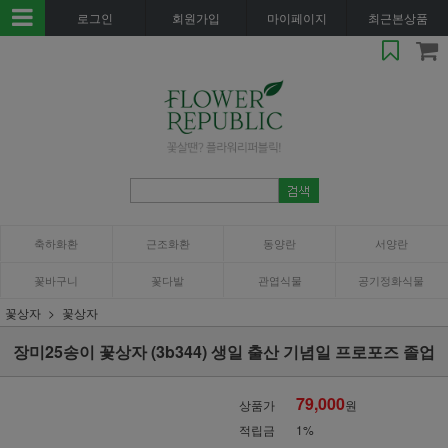
로그인
회원가입
마이페이지
최근본상품
축하화환
근조화환
동양란
서양란
꽃바구니
꽃다발
관엽식물
공기정화식물
꽃상자
꽃상자
장미25송이 꽃상자 (3b344) 생일 출산 기념일 프로포즈 졸업
79,000
상품가
원
적립금
1%