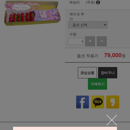
배송비
(무료)
케이크 추
가
수량
79,000
옵션 적용가
원
관심상품
장바구니
구매하기