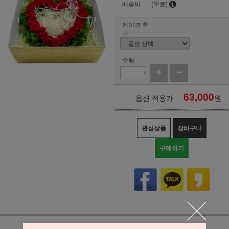
배송비
(무료)
케이크 추
가
수량
63,000
옵션 적용가
원
관심상품
장바구니
구매하기