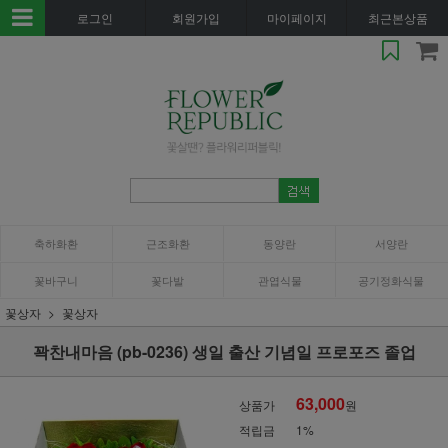
로그인
회원가입
마이페이지
최근본상품
축하화환
근조화환
동양란
서양란
꽃바구니
꽃다발
관엽식물
공기정화식물
꽃상자
꽃상자
꽉찬내마음 (pb-0236) 생일 출산 기념일 프로포즈 졸업
63,000
상품가
원
적립금
1%