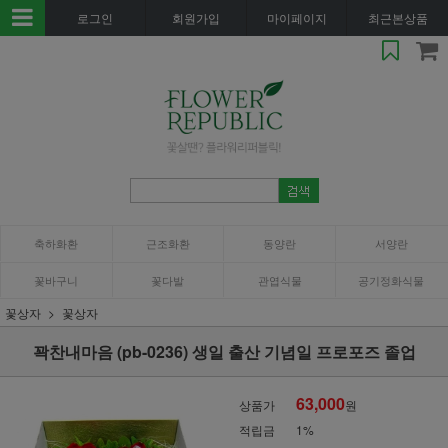
로그인
회원가입
마이페이지
최근본상품
축하화환
근조화환
동양란
서양란
꽃바구니
꽃다발
관엽식물
공기정화식물
꽃상자
꽃상자
꽉찬내마음 (pb-0236) 생일 출산 기념일 프로포즈 졸업
63,000
상품가
원
적립금
1%