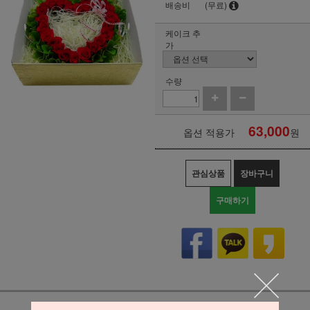
배송비
(무료)
케이크 추
가
수량
63,000
옵션 적용가
원
관심상품
장바구니
구매하기