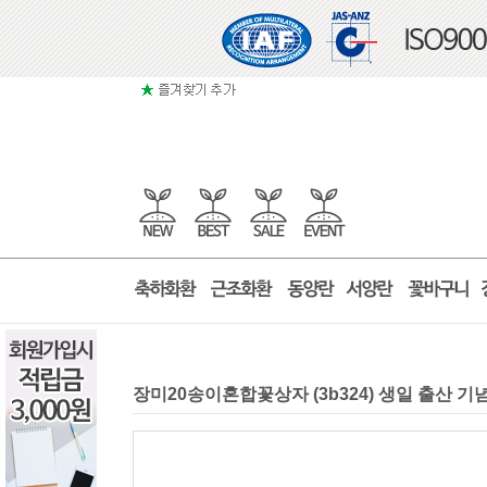
장미20송이혼합꽃상자 (3b324) 생일 출산 