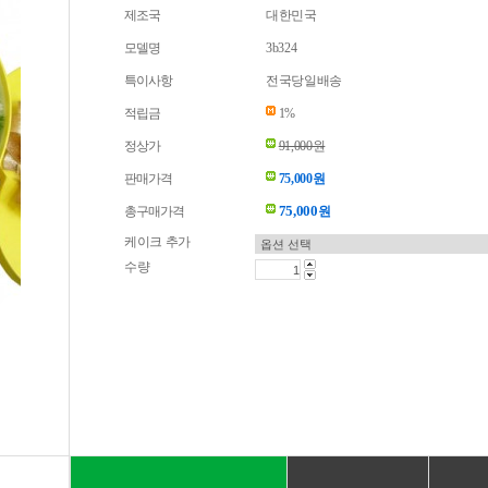
제조국
대한민국
모델명
3b324
특이사항
전국당일배송
적립금
1%
정상가
91,000원
판매가격
75,000원
75,000
총구매가격
원
케이크 추가
수량