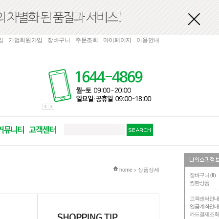
입
기업회원가입
장바구니
주문조회
마이페이지
이용안내
현재 위치
home
상품상세
>
장바구니 (
0
)
찜한상품
고객센터안
입금계좌안
카드결제조