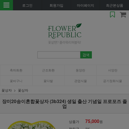
로그인
회원가입
마이페이지
최근본상품
축하화환
근조화환
동양란
서양란
꽃바구니
꽃다발
관엽식물
공기정화식물
꽃상자
꽃상자
장미20송이혼합꽃상자 (3b324) 생일 출산 기념일 프로포즈 졸
업
75,000
상품가
원
적립금
1%