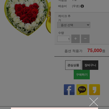
배송비
(무료)
케이크 추
가
수량
75,000
옵션 적용가
원
관심상품
장바구니
구매하기